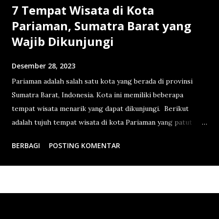
7 Tempat Wisata di Kota
Pariaman, Sumatra Barat yang
Wajib Dikunjungi
Desember 28, 2023
Pariaman adalah salah satu kota yang berada di provinsi
Sumatra Barat, Indonesia. Kota ini memiliki beberapa
tempat wisata menarik yang dapat dikunjungi. Berikut
adalah tujuh tempat wisata di kota Pariaman yang patut
untuk dikunjungi: 1. Pantai Gandoriah Pantai ini terkenal
BERBAGI
POSTING KOMENTAR
dengan keindahan pasir putihnya dan ombak yang tenang.
Pengunjung dapat menikmati pemandangan pantai yang
indah sambil bersantai atau bermain di tepi pantai. 2. Pantai
Kata Pantai Kata menawarkan pesona alam yang memesona
dengan hamparan pasir putih dan air laut yang jernih.
Pantai ini cocok untuk berbagai aktivitas, seperti berenang,