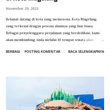
November 29, 2023
Selamat datang di kota yang memesona, Kota Magelang,
yang terkenal dengan pesona alamnya yang luar biasa.
Sebagai penyelenggara perjalanan yang berdedikasi, kami
akan membimbing Anda melalui 10 tempat wisata alam
terbaik di Kota Magelang yang wajib Anda kunjungi. 1.
BERBAGI
POSTING KOMENTAR
BACA SELENGKAPNYA
Gunung Tidar Gunung Tidar adalah destinasi yang
sempurna bagi para pencinta trekking. Selain keindahan
puncaknya, Gunung Tidar menawarkan panorama matahari
terbit yang memukau, menciptakan momen tak terlupakan
bagi para pengunjung. 2. Umbul Sidomukti Umbul Sidomukti
adalah sumber air panas alami yang menawarkan
pengalaman relaksasi unik. Kejernihan airnya dan suasana
sekitar yang tenang menjadikan tempat ini favorit bagi
mereka yang mencari ketenangan. 3. Candi Borobudur Tak