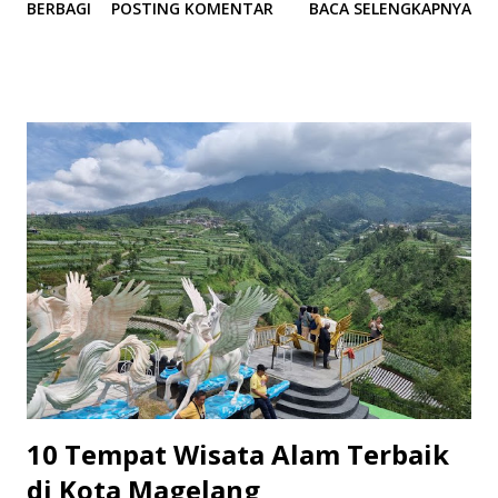
BERBAGI
POSTING KOMENTAR
BACA SELENGKAPNYA
dengan keindahan pasir putihnya dan ombak yang tenang.
Pengunjung dapat menikmati pemandangan pantai yang
indah sambil bersantai atau bermain di tepi pantai. 2. Pantai
Kata Pantai Kata menawarkan pesona alam yang memesona
dengan hamparan pasir putih dan air laut yang jernih.
Pantai ini cocok untuk berbagai aktivitas, seperti berenang,
berjemur, atau sekadar bersantai. 3. Danau Singkarak
Meskipun tidak terletak langsung di Kota Pariaman, Danau
Singkarak merupakan objek wisata terkenal di sekitar
Sumatra Barat. Danau ini menawarkan pemandangan alam
yang indah, dan pengunjung dapat menikmati perjalanan di
sekitar danau atau menikmati makanan khas daerah. 4. Pusat
Kebudayaan Tabuik Pusat Kebudaya...
10 Tempat Wisata Alam Terbaik
di Kota Magelang