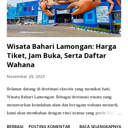
dapat diabaikan, Candi Borobudur adalah situs warisan dunia
yang menggambarkan kemegahan arsitektur dan
kebudayaan. Menyaksikan matahari terbenam dari atas
Candi Borobudur adalah pengalaman yang menakjubkan. 4.
Kali Pancur Waterfall Kali...
Wisata Bahari Lamongan: Harga
Tiket, Jam Buka, Serta Daftar
Wahana
November 29, 2023
Selamat datang di destinasi eksotis yang memikat hati,
Wisata Bahari Lamongan. Sebagai destinasi wisata yang
menawarkan keindahan alam dan beragam wahana menarik,
kami akan membahas dengan rinci semua yang perlu Anda
ketahui sebelum merencanakan kunjungan Anda ke sana.
BERBAGI
POSTING KOMENTAR
BACA SELENGKAPNYA