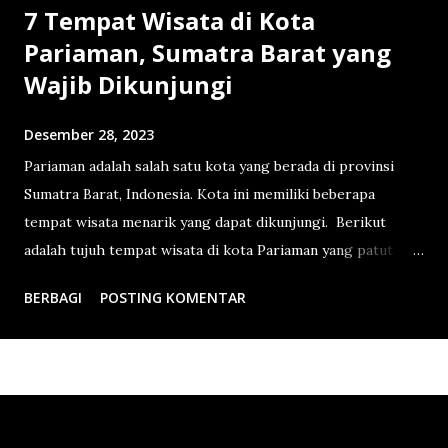
7 Tempat Wisata di Kota
Pariaman, Sumatra Barat yang
Wajib Dikunjungi
Desember 28, 2023
Pariaman adalah salah satu kota yang berada di provinsi
Sumatra Barat, Indonesia. Kota ini memiliki beberapa
tempat wisata menarik yang dapat dikunjungi. Berikut
adalah tujuh tempat wisata di kota Pariaman yang patut
untuk dikunjungi: 1. Pantai Gandoriah Pantai ini terkenal
BERBAGI
POSTING KOMENTAR
dengan keindahan pasir putihnya dan ombak yang tenang.
Pengunjung dapat menikmati pemandangan pantai yang
indah sambil bersantai atau bermain di tepi pantai. 2. Pantai
Kata Pantai Kata menawarkan pesona alam yang memesona
dengan hamparan pasir putih dan air laut yang jernih.
Pantai ini cocok untuk berbagai aktivitas, seperti berenang,