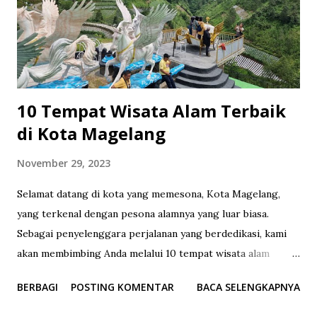
Sumatra Barat. Danau ini menawarkan pemandangan alam
yang indah, dan pengunjung dapat menikmati perjalanan di
sekitar danau atau menikmati makanan khas daerah. 4. Pusat
Kebudayaan Tabuik Pusat Kebudaya...
10 Tempat Wisata Alam Terbaik
di Kota Magelang
November 29, 2023
Selamat datang di kota yang memesona, Kota Magelang,
yang terkenal dengan pesona alamnya yang luar biasa.
Sebagai penyelenggara perjalanan yang berdedikasi, kami
akan membimbing Anda melalui 10 tempat wisata alam
terbaik di Kota Magelang yang wajib Anda kunjungi. 1.
BERBAGI
POSTING KOMENTAR
BACA SELENGKAPNYA
Gunung Tidar Gunung Tidar adalah destinasi yang
sempurna bagi para pencinta trekking. Selain keindahan