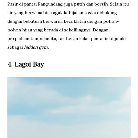
Pasir di pantai Pangundang juga putih dan bersih. Selain itu
air yang berwana biru agak kehijauan toska didiukung
dengan bebatuan berwarna kecoklatan dengan pohon-
pohon hijau yang berada di sekelilingnya. Dengan
perpaduan tampulan itu, tak heran kalau pantai ini dijuluki
sebagai
hidden gem.
4. Lagoi Bay