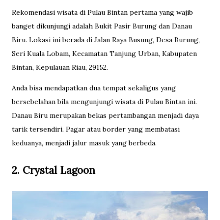
Rekomendasi wisata di Pulau Bintan pertama yang wajib
banget dikunjungi adalah Bukit Pasir Burung dan Danau
Biru. Lokasi ini berada di Jalan Raya Busung, Desa Burung,
Seri Kuala Lobam, Kecamatan Tanjung Urban, Kabupaten
Bintan, Kepulauan Riau, 29152.
Anda bisa mendapatkan dua tempat sekaligus yang
bersebelahan bila mengunjungi wisata di Pulau Bintan ini.
Danau Biru merupakan bekas pertambangan menjadi daya
tarik tersendiri. Pagar atau border yang membatasi
keduanya, menjadi jalur masuk yang berbeda.
2. Crystal Lagoon