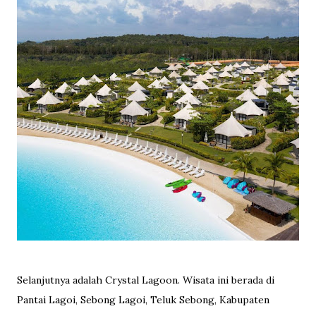
Selanjutnya adalah Crystal Lagoon. Wisata ini berada di
Pantai Lagoi, Sebong Lagoi, Teluk Sebong, Kabupaten