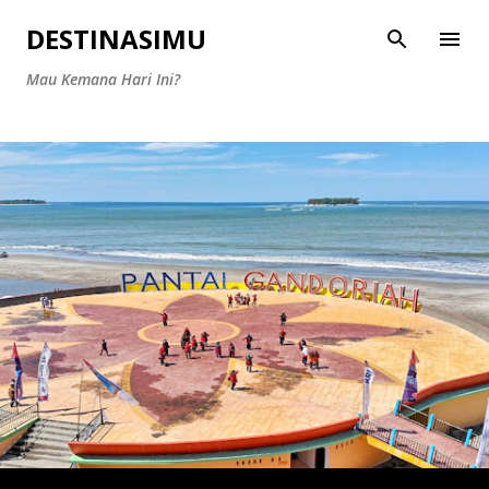
Langsung ke konten utama
DESTINASIMU
Mau Kemana Hari Ini?