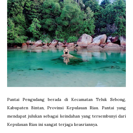
Pantai Pengudang berada di Kecamatan Teluk Sebong,
Kabupaten Bintan, Provinsi Kepulauan Riau. Pantai yang
mendapat julukan sebagai keindahan yang tersembunyi dari
Kepulauan Riau ini sangat terjaga keasriannya.